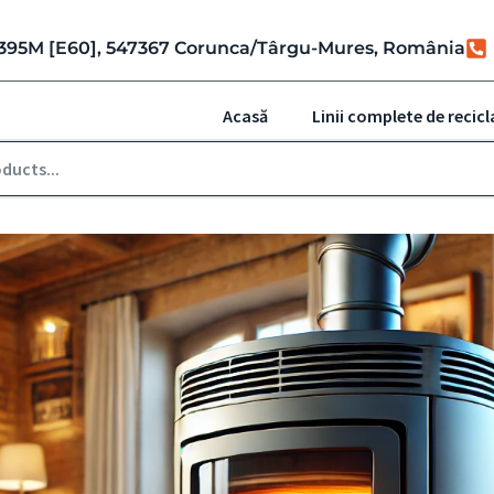
r. 395M [E60], 547367 Corunca/Târgu-Mures, România
Acasă
Linii complete de recicl