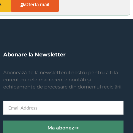
3
Oferta mail
Abonare la Newsletter
Abonează-te la newsletterul nostru pentru a fi la
curent cu cele mai recente noutăți și
echipamente de procesare din domeniul reciclării.
Ma abonez