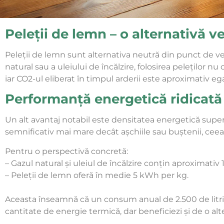
Peleții de lemn – o alternativă ve
Peleții de lemn sunt alternativa neutră din punct de ved
natural sau a uleiului de încălzire, folosirea peleților
iar CO2-ul eliberat în timpul arderii este aproximativ ega
Performanță energetică ridicată
Un alt avantaj notabil este densitatea energetică super
semnificativ mai mare decât așchiile sau buștenii, ceea c
Pentru o perspectivă concretă:
– Gazul natural și uleiul de încălzire conțin aproximati
– Peleții de lemn oferă în medie 5 kWh per kg.
Aceasta înseamnă că un consum anual de 2.500 de litri de
cantitate de energie termică, dar beneficiezi și de o alt