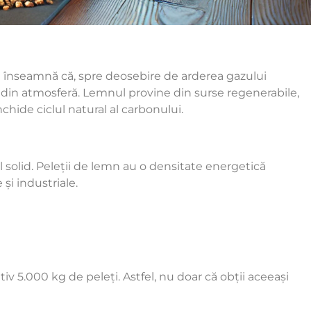
cru înseamnă că, spre deosebire de arderea gazului
on din atmosferă. Lemnul provine din surse regenerabile,
nchide ciclul natural al carbonului.
 solid. Peleții de lemn au o densitate energetică
și industriale.
v 5.000 kg de peleți. Astfel, nu doar că obții aceeași