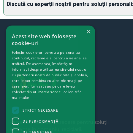
Discută cu experții noștrii pentru soluții personali
×
Acest site web folosește
cookie-uri
Folosim cookie-uri pentru a personaliza
conținutul, reclamele și pentru a ne analiza
traficul. De asemenea, împărtășim
informații despre utilizarea site-ului nostru
cu partenerii noștri de publicitate și analiză,
care le pot combina cu alte informații pe
care le-ați furnizat sau pe care le-au
colectat din utilizarea serviciilor lor.
Află
mai multe
STRICT NECESARE
DE PERFORMANȚĂ
Partenerul tău de încredere pentru soluții
eficiente în domeniul reciclării.
DE TARGETARE