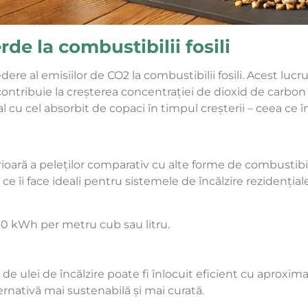
rde la combustibilii fosili
ere al emisiilor de CO2 la combustibilii fosili. Acest lu
 nu contribuie la creșterea concentrației de dioxid de carb
l cu cel absorbit de copaci în timpul creșterii – ceea ce î
ioară a peleților comparativ cu alte forme de combustibil
e îi face ideali pentru sistemele de încălzire rezidențiale 
v 10 kWh per metru cub sau litru.
 ulei de încălzire poate fi înlocuit eficient cu aproximati
ernativă mai sustenabilă și mai curată.