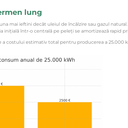
termen lung
auna mai ieftini decât uleiul de încălzire sau gazul natur
ția inițială într-o centrală pe peleți se amortizează rapid p
ie a costului estimativ total pentru producerea a 25.000 