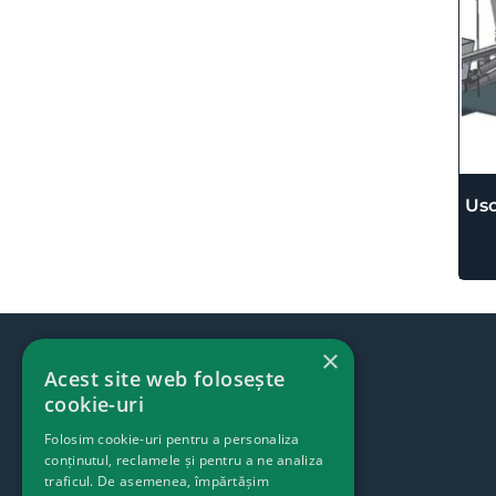
Usc
×
Acest site web folosește
cookie-uri
Folosim cookie-uri pentru a personaliza
conținutul, reclamele și pentru a ne analiza
traficul. De asemenea, împărtășim