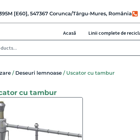
r. 395M [E60], 547367 Corunca/Târgu-Mures, România
Acasă
Linii complete de recicl
izare
/
Deseuri lemnoase
/ Uscator cu tambur
cator cu tambur