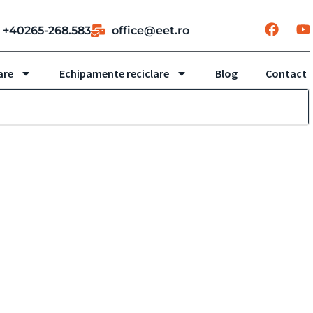
+40265-268.583
office@eet.ro
are
Echipamente reciclare
Blog
Contact