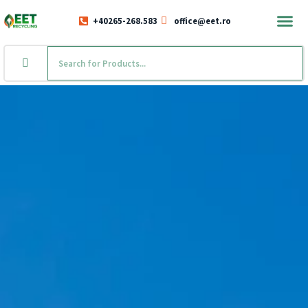
+40265-268.583
office@eet.ro