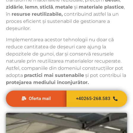
zidărie
,
lemn
,
sticlă
,
metale
și
materiale plastice
,
în
resurse reutilizabile,
contribuind astfel la un
proces eficient și sustenabil de gestionare a
deșeurilor.
Implementarea acestor tehnologii nu doar că
reduce cantitatea de deșeuri care ajung la
depozitele de gunoi, dar și conservă resursele
naturale prin reutilizarea materialelor recuperate.
Astfel, companiile din domeniul construcțiilor pot
adopta
practici mai sustenabile
și pot contribui la
protejarea mediului înconjurător.
Oferta mail
+40265-268.583