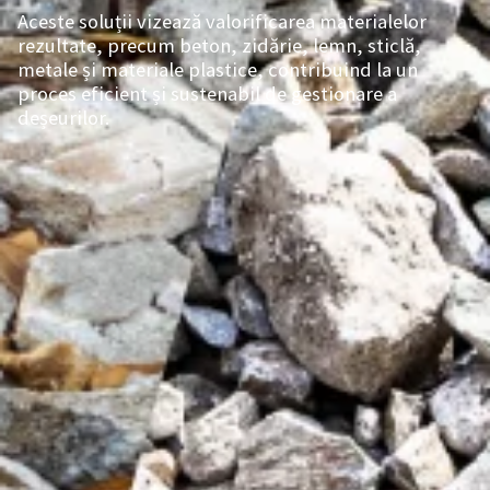
Aceste soluții vizează valorificarea materialelor
rezultate, precum beton, zidărie, lemn, sticlă,
metale și materiale plastice, contribuind la un
proces eficient și sustenabil de gestionare a
deșeurilor.