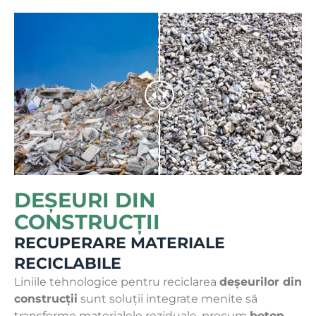
DEȘEURI DIN
CONSTRUCȚII
RECUPERARE MATERIALE
RECICLABILE
Liniile tehnologice pentru reciclarea
deșeurilor din
construcții
sunt soluții integrate menite să
transforme materialele reziduale, precum
beton
,