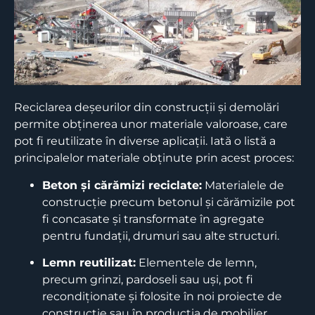
Reciclarea deșeurilor din construcții și demolări
permite obținerea unor materiale valoroase, care
pot fi reutilizate în diverse aplicații.
Iată o listă a
principalelor materiale obținute prin acest proces:​
Beton și cărămizi reciclate:
Materialele de
construcție precum betonul și cărămizile pot
fi concasate și transformate în agregate
pentru fundații, drumuri sau alte structuri.
​
Lemn reutilizat:
Elementele de lemn,
precum grinzi, pardoseli sau uși, pot fi
recondiționate și folosite în noi proiecte de
construcție sau în producția de mobilier.
​