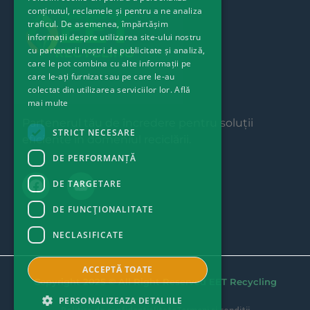
conținutul, reclamele și pentru a ne analiza
traficul. De asemenea, împărtășim
informații despre utilizarea site-ului nostru
cu partenerii noștri de publicitate și analiză,
care le pot combina cu alte informații pe
care le-ați furnizat sau pe care le-au
colectat din utilizarea serviciilor lor.
Află
mai multe
Partenerul tău de încredere pentru soluții
STRICT NECESARE
eficiente în domeniul reciclării.
DE PERFORMANȚĂ
DE TARGETARE
DE FUNCŢIONALITATE
NECLASIFICATE
ACCEPTĂ TOATE
Copyright 2025 © All Right Reserved EET Recycling
PERSONALIZEAZA DETALIILE
Politica de confidentialitate
Termeni si conditii