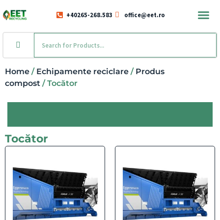
+40265-268.583
office@eet.ro
Home
/
Echipamente reciclare
/
Produs
compost
/ Tocător
Tocător