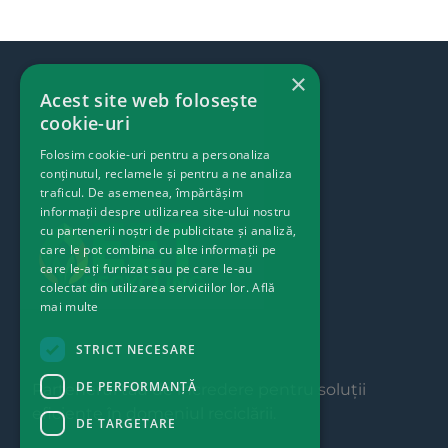
×
Acest site web folosește
cookie-uri
Folosim cookie-uri pentru a personaliza
conținutul, reclamele și pentru a ne analiza
traficul. De asemenea, împărtășim
informații despre utilizarea site-ului nostru
cu partenerii noștri de publicitate și analiză,
care le pot combina cu alte informații pe
care le-ați furnizat sau pe care le-au
colectat din utilizarea serviciilor lor.
Află
mai multe
STRICT NECESARE
DE PERFORMANȚĂ
Partenerul tău de încredere pentru soluții
eficiente în domeniul reciclării.
DE TARGETARE