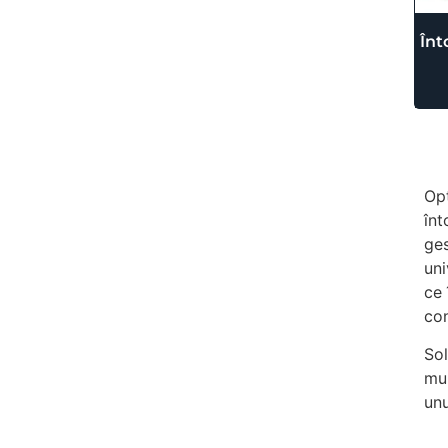
Înt
Opt
înt
ges
uni
ce 
con
Sol
mun
unu