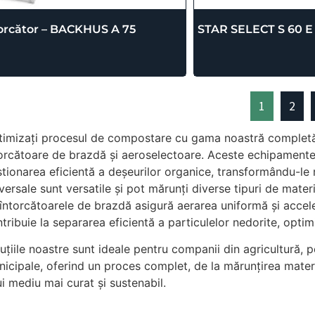
orcător – BACKHUS A 75
STAR SELECT S 60 E
1
2
imizați procesul de compostare cu gama noastră completă 
orcătoare de brazdă și aeroselectoare. Aceste echipamente
tionarea eficientă a deșeurilor organice, transformându-le 
versale sunt versatile și pot mărunți diverse tipuri de mate
întorcătoarele de brazdă asigură aerarea uniformă și acce
tribuie la separarea eficientă a particulelor nedorite, optim
uțiile noastre sunt ideale pentru companii din agricultură, 
icipale, oferind un proces complet, de la mărunțirea materi
i mediu mai curat și sustenabil.