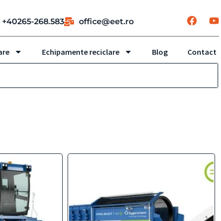
+40265-268.583
office@eet.ro
are
Echipamente reciclare
Blog
Contact