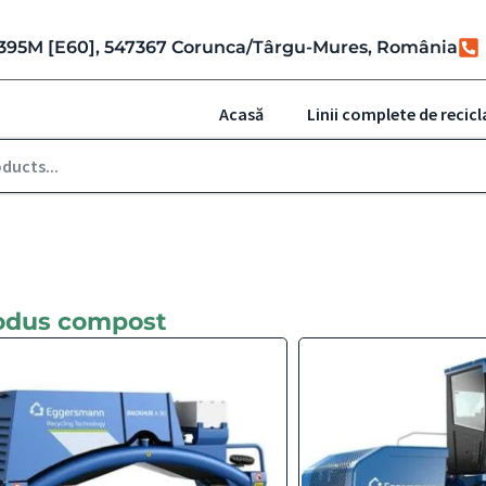
r. 395M [E60], 547367 Corunca/Târgu-Mures, România
Acasă
Linii complete de recicl
odus compost