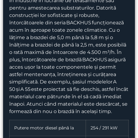
în industrie în lucrările de terasamente sau
pentru amestecarea substraturilor. Datorită
construcției lor sofisticate și robuste,
întorcătoarele din seria BACKHUS funcționează
acum în aproape toate zonele climatice. Cu o
lățime a brazdei de 5,0 m până la 5,8 m și o
înălțime a brazdei de până la 2,5 m, este posibilă
o rată maximă de întoarcere de 4.500 m³/h. În
plus, întorcătoarele de brazdă BACKHUS asigură
acces ușor la toate componentele și permit
astfel mentenanța, întreținerea și curățarea
simplificată. De exemplu, șasiul modelelor A
50 și A 55 este proiectat să fie deschis, astfel încât
materialul care pătrunde în el să cadă imediat
înapoi. Atunci când materialul este descărcat, se
formează din nou o brazdă în același timp.
Putere motor diesel până la
254 / 291 kW