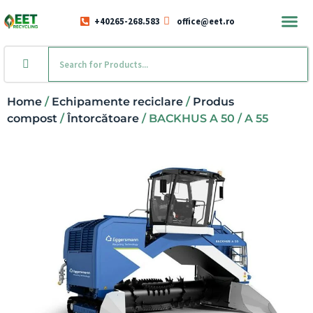
+40265-268.583
office@eet.ro
Home
/
Echipamente reciclare
/
Produs
compost
/
Întorcătoare
/ BACKHUS A 50 / A 55