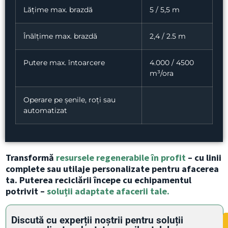
Lățime max. brazdă
5 / 5,5 m
Înălțime max. brazdă
2,4 / 2.5 m
Putere max. întoarcere
4.000 / 4500
m³/ora
Operare pe șenile, roți sau
automatizat
Transformă
resursele regenerabile în profit
– cu linii
complete sau utilaje personalizate pentru afacerea
ta. Puterea reciclării începe cu echipamentul
potrivit –
soluții adaptate afacerii tale.
Discută cu experții noștrii pentru soluții