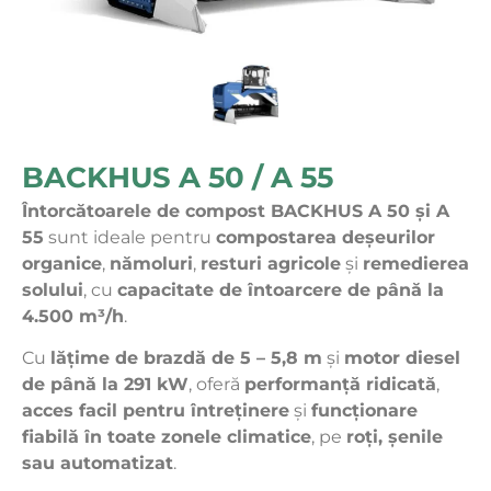
BACKHUS A 50 / A 55
Întorcătoarele de compost BACKHUS A 50 și A
55
sunt ideale pentru
compostarea deșeurilor
organice
,
nămoluri
,
resturi agricole
și
remedierea
solului
, cu
capacitate de întoarcere de până la
4.500 m³/h
.
Cu
lățime de brazdă de 5 – 5,8 m
și
motor diesel
de până la 291 kW
, oferă
performanță ridicată
,
acces facil pentru întreținere
și
funcționare
fiabilă în toate zonele climatice
, pe
roți, șenile
sau automatizat
.