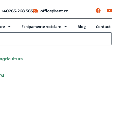
+40265-268.583
office@eet.ro
are
Echipamente reciclare
Blog
Contact
 agricultura
ra