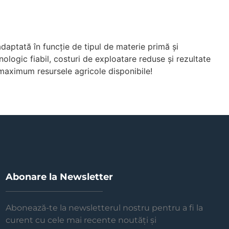
daptată în funcție de tipul de materie primă și
logic fiabil, costuri de exploatare reduse și rezultate
a maximum resursele agricole disponibile!
Abonare la Newsletter
Abonează-te la newsletterul nostru pentru a fi la
curent cu cele mai recente noutăți și