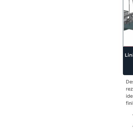
Lin
De
rez
ide
fin