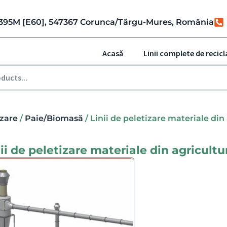
r. 395M [E60], 547367 Corunca/Târgu-Mures, România
Acasă
Linii complete de recicl
izare
/
Paie/Biomasă
/ Linii de peletizare materiale din
ii de peletizare materiale din agricultu