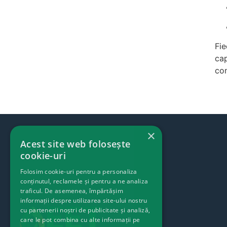
Fie
cap
con
×
Acest site web folosește
cookie-uri
Folosim cookie-uri pentru a personaliza
conținutul, reclamele și pentru a ne analiza
traficul. De asemenea, împărtășim
informații despre utilizarea site-ului nostru
cu partenerii noștri de publicitate și analiză,
care le pot combina cu alte informații pe