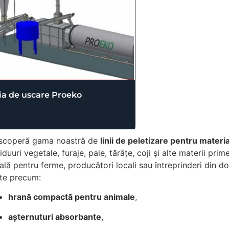
ia de uscare Proeko
scoperă gama noastră de
linii de peletizare pentru materi
iduuri vegetale, furaje, paie, tărâțe, coji și alte materii prime
ală pentru ferme, producători locali sau întreprinderi din 
ite precum:
hrană compactă pentru animale
,
așternuturi absorbante
,