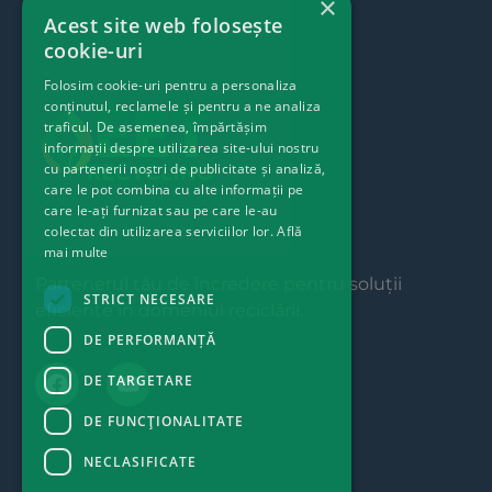
×
Acest site web folosește
cookie-uri
Folosim cookie-uri pentru a personaliza
conținutul, reclamele și pentru a ne analiza
traficul. De asemenea, împărtășim
informații despre utilizarea site-ului nostru
cu partenerii noștri de publicitate și analiză,
care le pot combina cu alte informații pe
care le-ați furnizat sau pe care le-au
colectat din utilizarea serviciilor lor.
Află
mai multe
Partenerul tău de încredere pentru soluții
STRICT NECESARE
eficiente în domeniul reciclării.
DE PERFORMANȚĂ
DE TARGETARE
DE FUNCŢIONALITATE
NECLASIFICATE