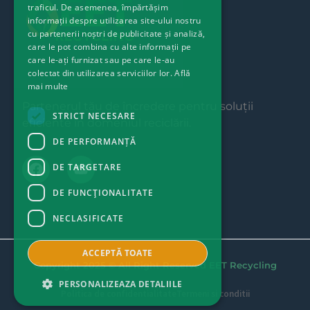
traficul. De asemenea, împărtășim
informații despre utilizarea site-ului nostru
cu partenerii noștri de publicitate și analiză,
care le pot combina cu alte informații pe
care le-ați furnizat sau pe care le-au
colectat din utilizarea serviciilor lor.
Află
mai multe
Partenerul tău de încredere pentru soluții
STRICT NECESARE
eficiente în domeniul reciclării.
DE PERFORMANȚĂ
DE TARGETARE
DE FUNCŢIONALITATE
NECLASIFICATE
ACCEPTĂ TOATE
Copyright 2025 © All Right Reserved EET Recycling
PERSONALIZEAZA DETALIILE
Politica de confidentialitate
Termeni si conditii