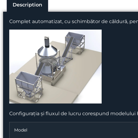
Description
Complet
automatizat
,
cu
schimbător
de
căldură
,
pen
Configurația
și
fluxul
de
lucru
corespund
modelului
Model