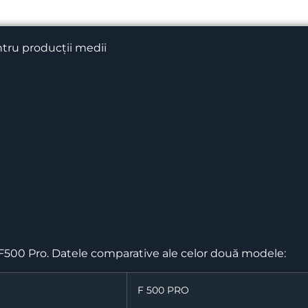
tru
producții
medii
F500 Pro.
Datele
comparative ale
celor
două
modele
:
F 500 PRO