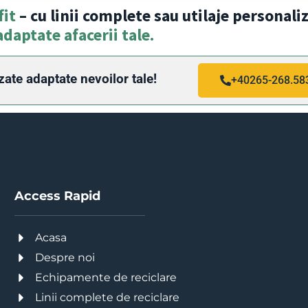
fit
– cu linii complete sau utilaje personali
adaptate afacerii tale.
zate adaptate nevoilor tale!
+40265-268.58
Access Rapid
Acasa
Despre noi
Echipamente de reciclare
Linii complete de reciclare