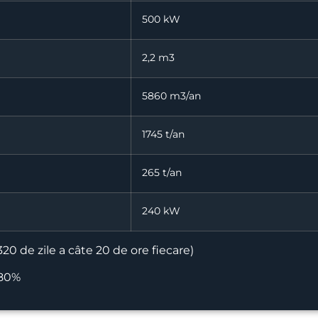
500 kW
2,2 m3
5860 m3/an
1745 t/an
265 t/an
240 kW
0 de zile a câte 20 de ore fiecare)
 80%