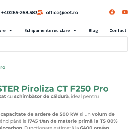
+40265-268.583
office@eet.ro
are
Echipamente reciclare
Blog
Contact
ro
ER Piroliza CT F250 Pro
zat
cu
schimbător de căldură
, ideal pentru
o
capacitate de ardere de 500 kW
și un
volum de
sând până la
1745 t/an de materie primă la TS 80%
biocarbon
. Funcționare estimată la
6400 ore/an
.