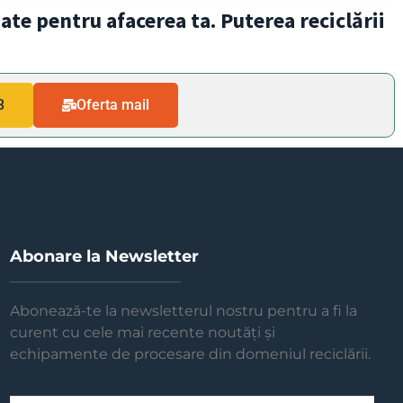
zate pentru afacerea ta. Puterea reciclării
3
Oferta mail
Abonare la Newsletter
Abonează-te la newsletterul nostru pentru a fi la
curent cu cele mai recente noutăți și
echipamente de procesare din domeniul reciclării.