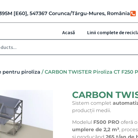
r. 395M [E60], 547367 Corunca/Târgu-Mures, România
Acasă
Linii complete de recicl
 pentru piroliza
/ CARBON TWISTER Piroliza CT F250 P
CARBON TWIST
Sistem complet
automati
producții medii.
Modelul
F500 PRO
oferă 
umplere de 2,2 m³
, proce
și producând
265 t/an de 