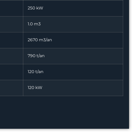
250 kW
1.0 m3
2670 m3/an
790 t/an
120 t/an
120 kW