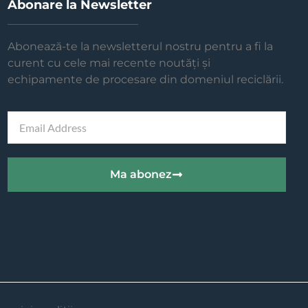
Abonare la Newsletter
Abonează-te la newsletterul nostru pentru a fi la
curent cu cele mai recente noutăți și
echipamente de procesare din domeniul reciclării.
Ma abonez