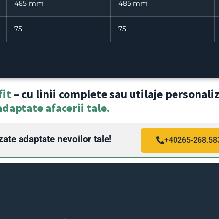
485 mm
485 mm
75
75
fit
– cu linii complete sau utilaje personali
adaptate afacerii tale.
zate adaptate nevoilor tale!
+40265-268.58