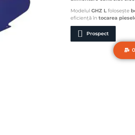
Modelul
GHZ L
folosește
b
eficiență în
tocarea piesel
Prospect
O