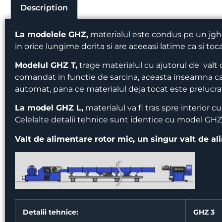
Description
La modelele GHZ,
materialul este condus pe un jghea
in orice lungime dorita si are aceeasi latime ca si toc
Modelul GHZ T,
trage materialul cu ajutorul de val
comandat in functie de sarcina, aceasta inseamna ca 
automat, pana ce materialul deja tocat este prelucra
La model GHZ L,
materialul va fi tras spre interior c
Celelalte detalii tehnice sunt identice cu model GHZ
Valt de alimentare rotor mic, un singur valt de a
Detalii tehnice:
GHZ 3