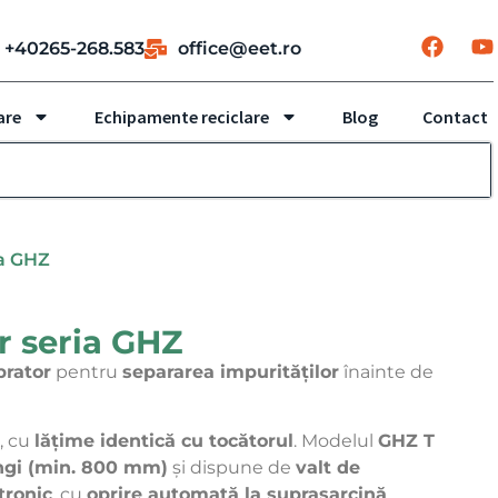
+40265-268.583
office@eet.ro
are
Echipamente reciclare
Blog
Contact
ia GHZ
 seria GHZ
brator
pentru
separarea impurităților
înainte de
, cu
lățime identică cu tocătorul
. Modelul
GHZ T
ngi (min. 800 mm)
și dispune de
valt de
tronic
, cu
oprire automată la suprasarcină
.