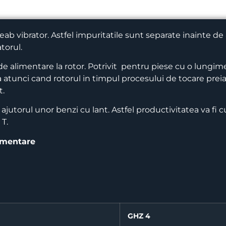
b vibrator. Astfel impuritatile sunt separate inainte de a
atorul.
t de alimentare la rotor. Potrivit pentru piese cu o lu
atunci cand rotorul in timpul procesului de tocare preia
t.
u ajutorul unor benzi cu lant.
Astfel productivitatea va fi 
 T.
limentare
GHZ 4