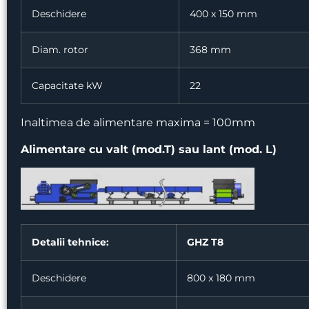
Deschidere
400 x 150 mm
Diam. rotor
368 mm
Capacitate kW
22
Inaltimea de alimentare maxima = 100mm
Alimentare cu valt (mod.T) sau lant (mod. L)
Detalii tehnice:
GHZ T8
Deschidere
800 x 180 mm