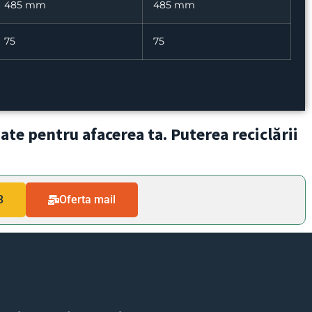
485 mm
485 mm
75
75
zate pentru afacerea ta. Puterea reciclării
3
Oferta mail