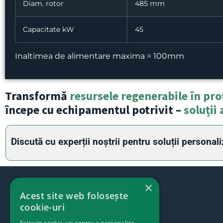
Diam. rotor
485 mm
Capacitate kW
45
Inaltimea de alimentare maxima = 100mm
Transformă
resursele regenerabile în pro
începe cu echipamentul potrivit –
soluții 
Discută cu experții noștrii pentru soluții personali
×
Acest site web folosește
cookie-uri
Folosim cookie-uri pentru a personaliza