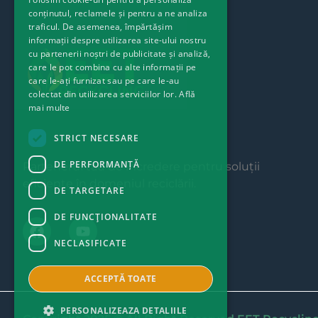
conținutul, reclamele și pentru a ne analiza
traficul. De asemenea, împărtășim
informații despre utilizarea site-ului nostru
cu partenerii noștri de publicitate și analiză,
care le pot combina cu alte informații pe
care le-ați furnizat sau pe care le-au
colectat din utilizarea serviciilor lor.
Află
mai multe
STRICT NECESARE
DE PERFORMANȚĂ
Partenerul tău de încredere pentru soluții
eficiente în domeniul reciclării.
DE TARGETARE
DE FUNCŢIONALITATE
NECLASIFICATE
ACCEPTĂ TOATE
PERSONALIZEAZA DETALIILE