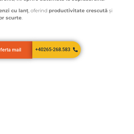
enzi cu lanț
, oferind
productivitate crescută
și
or scurte
.
+40265-268.583
ferta mail