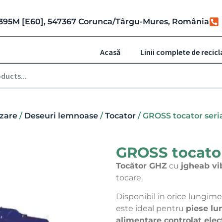
r. 395M [E60], 547367 Corunca/Târgu-Mures, România
Acasă
Linii complete de recicl
izare
/
Deseuri lemnoase
/
Tocator
/ GROSS tocator ser
GROSS tocator
Tocător GHZ
cu
jgheab vi
tocare.
Disponibil în orice lungime
este ideal pentru
piese lu
alimentare controlat elec