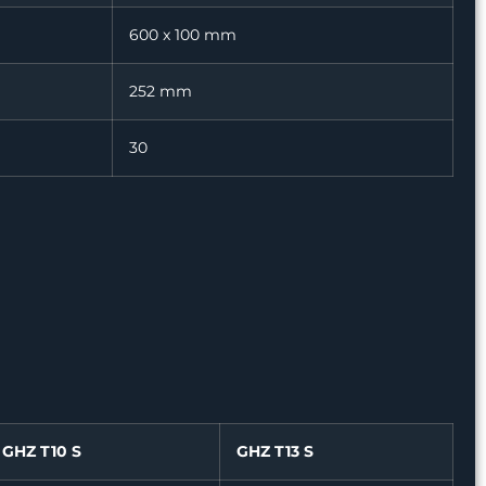
600 x 100 mm
252 mm
30
GHZ T10 S
GHZ T13 S