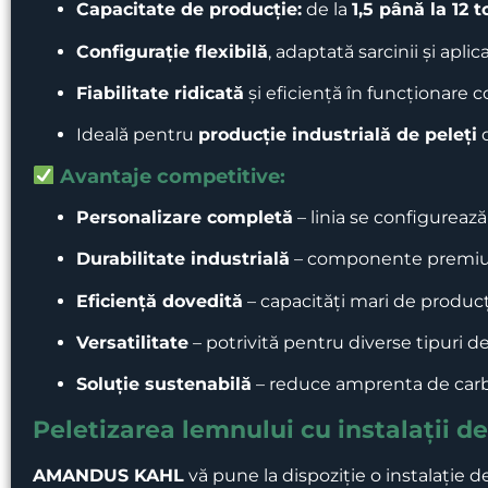
Capacitate de producție:
de la
1,5 până la 12 
Configurație flexibilă
, adaptată sarcinii și aplica
Fiabilitate ridicată
și eficiență în funcționare 
Ideală pentru
producție industrială de peleți
d
Avantaje competitive:
Personalizare completă
– linia se configureaz
Durabilitate industrială
– componente premium
Eficiență dovedită
– capacități mari de produc
Versatilitate
– potrivită pentru diverse tipuri d
Soluție sustenabilă
– reduce amprenta de carbon
Peletizarea lemnului cu instalații d
AMANDUS KAHL
vă pune la dispoziție o instalație d