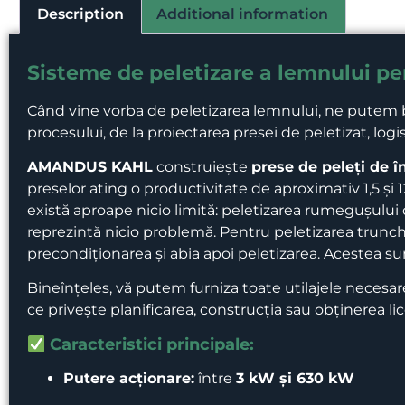
Description
Additional information
Sisteme de peletizare a lemnului pe
Când vine vorba de peletizarea lemnului, ne putem 
procesului, de la proiectarea presei de peletizat, logi
AMANDUS KAHL
construiește
prese de peleți de 
preselor ating o productivitate de aproximativ 1,5 și 
există aproape nicio limită: peletizarea rumegușului 
reprezintă nicio problemă. Pentru peletizarea trunc
precondiționarea și abia apoi peletizarea. Acestea su
Bineînțeles, vă putem furniza toate utilajele necesa
ce privește planificarea, construcția sau obținerea lic
Caracteristici principale:
Putere acționare:
între
3 kW și 630 kW