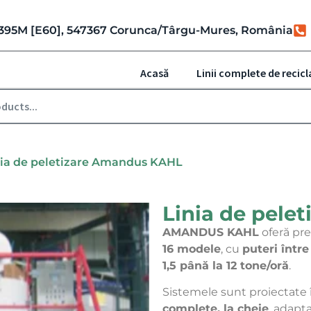
r. 395M [E60], 547367 Corunca/Târgu-Mures, România
Acasă
Linii complete de recicl
nia de peletizare Amandus KAHL
Linia de pele
AMANDUS KAHL
oferă pre
16 modele
, cu
puteri într
1,5 până la 12 tone/oră
.
Sistemele sunt proiectate
complete, la cheie
, adapt