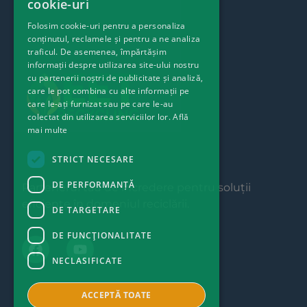
cookie-uri
Folosim cookie-uri pentru a personaliza
conținutul, reclamele și pentru a ne analiza
traficul. De asemenea, împărtășim
informații despre utilizarea site-ului nostru
cu partenerii noștri de publicitate și analiză,
care le pot combina cu alte informații pe
care le-ați furnizat sau pe care le-au
colectat din utilizarea serviciilor lor.
Află
mai multe
STRICT NECESARE
DE PERFORMANȚĂ
Partenerul tău de încredere pentru soluții
eficiente în domeniul reciclării.
DE TARGETARE
DE FUNCŢIONALITATE
NECLASIFICATE
ACCEPTĂ TOATE