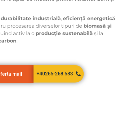
ă
durabilitate industrială
,
eficiență energetică
tru procesarea diverselor tipuri de
biomasă și
buind activ la o
producție sustenabilă
și la
carbon
.
+40265-268.583
ferta mail