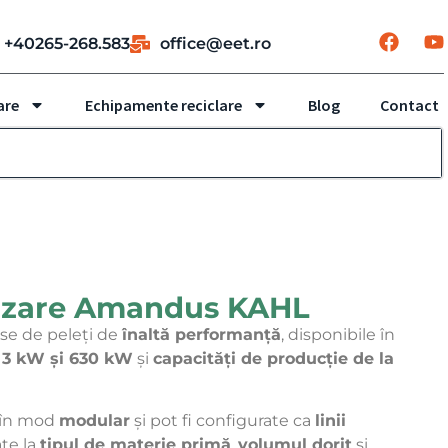
+40265-268.583
office@eet.ro
are
Echipamente reciclare
Blog
Contact
tizare Amandus KAHL
se de peleți de
înaltă performanță
, disponibile în
e 3 kW și 630 kW
și
capacități de producție de la
 în mod
modular
și pot fi configurate ca
linii
ate la
tipul de materie primă
,
volumul dorit
și