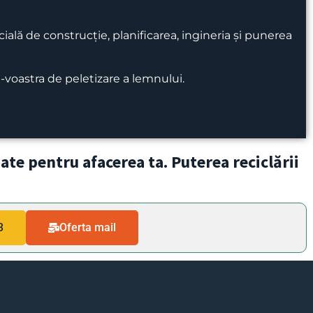
ală de construcție, planificarea, ingineria și punerea
d-voastra de peletizare a lemnului.
zate pentru afacerea ta. Puterea reciclării
3
Oferta mail