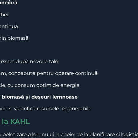
tone/oră
ției
continuă
in biomasă
ă exact după nevoile tale
, concepute pentru operare continuă
ție, cu consum optim de energie
e
biomasă și deșeuri lemnoase
 și valorifică resursele regenerabile
e la KAHL
e peletizare a lemnului la cheie: de la planificare și logi