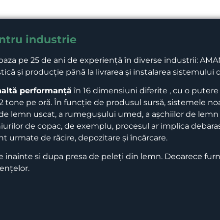
ntru industrie
baza pe 25 de ani de experiență în diverse industrii: 
stică și producție până la livrarea și instalarea sistemului
înaltă performanță
în 16 dimensiuni diferite , cu o puter
12 tone pe oră. În funcție de produsul sursă, sistemele no
de lemn uscat, a rumegușului umed, a așchiilor de lemn s
hiurilor de copac, de exemplu, procesul ar implica debar
nt urmate de răcire, depozitare și încărcare.
re inainte si dupa presa de peleți din lemn. Deoarece fu
ențelor.