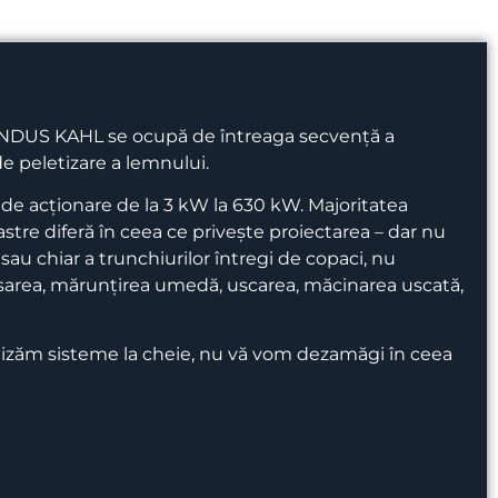
AMANDUS KAHL se ocupă de întreaga secvență a
 de peletizare a lemnului.
e de acționare de la 3 kW la 630 kW. Majoritatea
astre diferă în ceea ce privește proiectarea – dar nu
au chiar a trunchiurilor întregi de copaci, nu
asarea, mărunțirea umedă, uscarea, măcinarea uscată,
rnizăm sisteme la cheie, nu vă vom dezamăgi în ceea