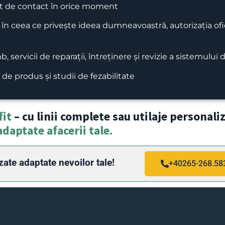
 de contact în orice moment
n ceea ce privește ideea dumneavoastră, autorizația ofici
servicii de reparații, întreținere și revizie a sistemului 
de produs și studii de fezabilitate
fit
– cu linii complete sau utilaje personali
adaptate afacerii tale.
zate adaptate nevoilor tale!
+40265-268.58