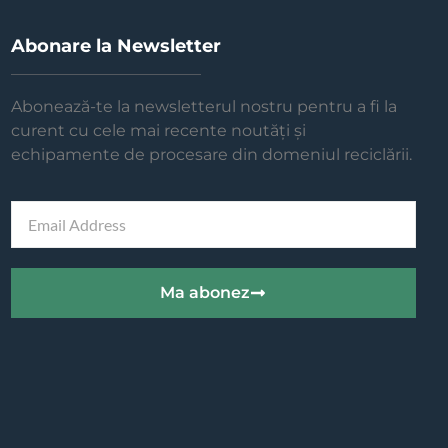
Abonare la Newsletter
Abonează-te la newsletterul nostru pentru a fi la
curent cu cele mai recente noutăți și
echipamente de procesare din domeniul reciclării.
Ma abonez