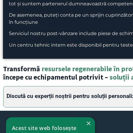
tot și suntem partenerul dumneavoastră competent
De asemenea, puteți conta pe un sprijin cuprinzător î
în funcțiune
Serviciul nostru post-vânzare include piese de schimb, 
Un centru tehnic intern este disponibil pentru teste 
Transformă
resursele regenerabile în pro
începe cu echipamentul potrivit –
soluții 
Discută cu experții noștrii pentru soluții personali
×
Acest site web folosește