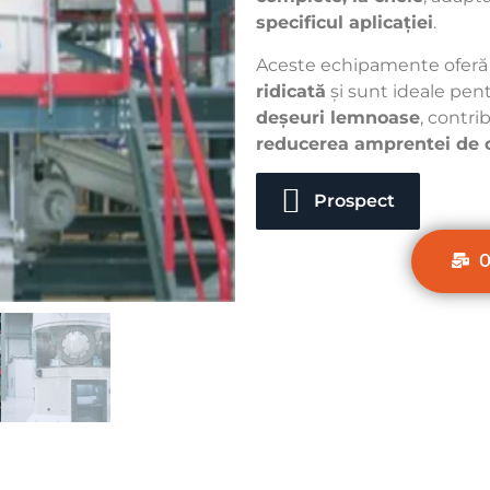
specificul aplicației
.
Aceste echipamente ofer
ridicată
și sunt ideale pen
deșeuri lemnoase
, contri
reducerea amprentei de 
Prospect
O