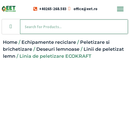
+40265-268.583
office@eet.ro
Home
/
Echipamente reciclare
/
Peletizare si
brichetizare
/
Deseuri lemnoase
/
Linii de peletizat
lemn
/ Linia de peletizare ECOKRAFT