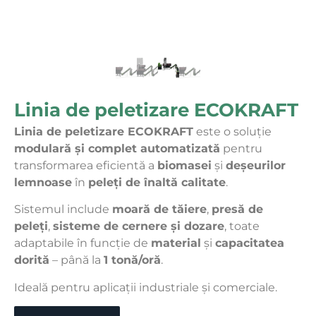
Linia de peletizare ECOKRAFT
Linia de peletizare ECOKRAFT
este o soluție
modulară și complet automatizată
pentru
transformarea eficientă a
biomasei
și
deșeurilor
lemnoase
în
peleți de înaltă calitate
.
Sistemul include
moară de tăiere
,
presă de
peleți
,
sisteme de cernere și dozare
, toate
adaptabile în funcție de
material
și
capacitatea
dorită
– până la
1 tonă/oră
.
Ideală pentru aplicații industriale și comerciale.