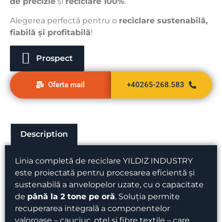
de precizie
și
reciclare 100%
.
Alegerea perfectă pentru o
reciclare sustenabilă,
fiabilă și profitabilă
!
Prospect
Oferta mail
+40265-268.583
Description
Linia completă de reciclare YILDIZ INDUSTRY
este proiectată pentru procesarea eficientă și
sustenabilă a anvelopelor uzate, cu o capacitate
de
până la 2 tone pe oră
. Soluția permite
recuperarea integrală a componentelor
valoroase – cauciuc, oțel și fibre textile – care