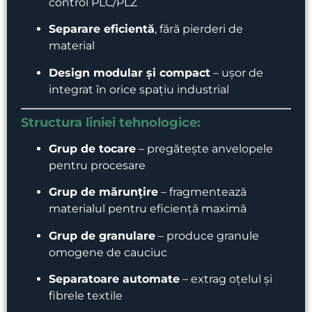
control PLC/PLZ
Separare eficientă
, fără pierderi de
material
Design modular și compact
– ușor de
integrat în orice spațiu industrial
Structura liniei tehnologice:
Grup de tocare
– pregătește anvelopele
pentru procesare
Grup de mărunțire
– fragmentează
materialul pentru eficiență maximă
Grup de granulare
– produce granule
omogene de cauciuc
Separatoare automate
– extrag oțelul și
fibrele textile