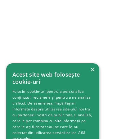
×
Acest site web folosește
cookie-uri
Folosim cookie-uri pentru a personaliza
conținutul, reclamele și pentru a ne analiza
traficul. De asemenea, împărtășim
informații despre utilizarea site-ului nostru
cu partenerii noștri de publicitate și analiză,
care le pot combina cu alte informații pe
care le-ați furnizat sau pe care le-au
colectat din utilizarea serviciilor lor.
Află
mai multe