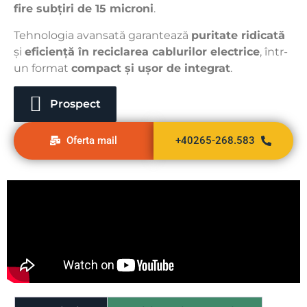
fire subțiri de 15 microni
.
Tehnologia avansată garantează
puritate ridicată
și
eficiență în reciclarea cablurilor electrice
, într-
un format
compact și ușor de integrat
.
Prospect
Oferta mail
+40265-268.583