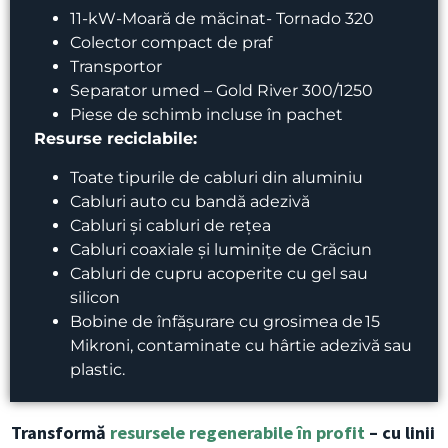
11-kW-Moară de măcinat- Tornado 320
Colector compact de praf
Transportor
Separator umed – Gold River 300/1250
Piese de schimb incluse în pachet
Resurse reciclabile:
Toate tipurile de cabluri din aluminiu
Cabluri auto cu bandă adezivă
Cabluri și cabluri de rețea
Cabluri coaxiale și luminițe de Crăciun
Cabluri de cupru acoperite cu gel sau
silicon
Bobine de înfășurare cu grosimea de 15
Mikroni, contaminate cu hârtie adezivă sau
plastic.
Transformă
resursele regenerabile în profit
– cu linii