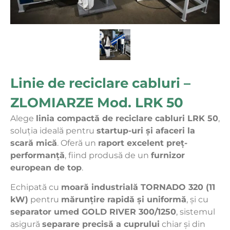
Linie de reciclare cabluri –
ZLOMIARZE Mod. LRK 50
Alege
linia compactă de reciclare cabluri LRK 50
,
soluția ideală pentru
startup-uri și afaceri la
scară mică
. Oferă un
raport excelent preț-
performanță
, fiind produsă de un
furnizor
european de top
.
Echipată cu
moară industrială TORNADO 320 (11
kW)
pentru
mărunțire rapidă și uniformă
, și cu
separator umed GOLD RIVER 300/1250
, sistemul
asigură
separare precisă a cuprului
chiar și din