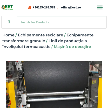
+40265-268.583
office@eet.ro
Home
/
Echipamente reciclare
/
Echipamente
transformare granule
/
Linii de producție a
învelișului termoacustic
/ Mașină de decojire