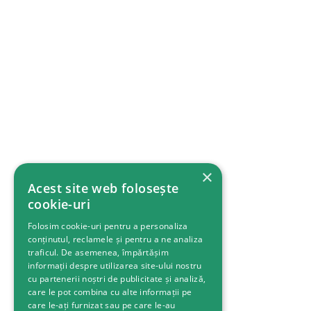
×
Acest site web folosește
cookie-uri
Folosim cookie-uri pentru a personaliza
conținutul, reclamele și pentru a ne analiza
traficul. De asemenea, împărtășim
informații despre utilizarea site-ului nostru
cu partenerii noștri de publicitate și analiză,
care le pot combina cu alte informații pe
care le-ați furnizat sau pe care le-au