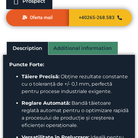
Prospect
Oferta mail
+40265-268.583
Description
Additional information
Puncte Forte:
Tăiere Precisă:
Obține rezultate constante
cu o toleranță de +/- 0,1 mm, perfectă
pentru procese industriale exigente.
Reglare Automată:
Bandă tăietoare
reglată automat pentru o optimizare rapidă
a procesului de producție și creșterea
eficienței operaționale.
Versatilitate în Prelucrare:
Ideală pentru