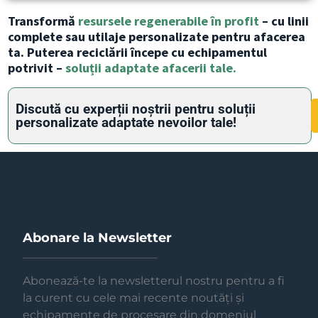
Transformă
resursele regenerabile în profit
– cu linii
complete sau utilaje personalizate pentru afacerea
ta. Puterea reciclării începe cu echipamentul
potrivit –
soluții adaptate afacerii tale.
Discută cu experții noștrii pentru soluții
personalizate adaptate nevoilor tale!
Abonare la Newsletter
Abonează-te la newsletterul nostru pentru a fi
la curent cu cele mai recente noutăți și
echipamente de procesare din domeniul