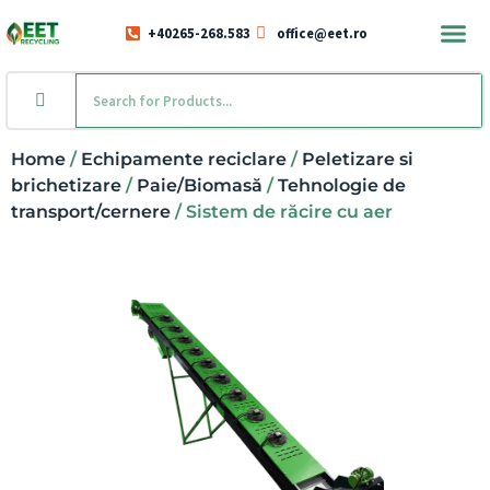
+40265-268.583
office@eet.ro
Home
/
Echipamente reciclare
/
Peletizare si
brichetizare
/
Paie/Biomasă
/
Tehnologie de
transport/cernere
/ Sistem de răcire cu aer