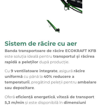
Sistem de răcire cu aer
Banda transportoare de răcire ECOKRAFT KFB
este soluția ideală pentru
transportul și răcirea
rapidă a peleților
după producție.
Cu
9 ventilatoare integrate
, asigură
răcire
uniformă
cu până la
40% reducere a
temperaturii
, pregătind peleții pentru
ambalare
sau depozitare
.
Oferă
eficiență energetică
,
viteză de transport
5,3 m/min
și este disponibilă în
dimensiuni