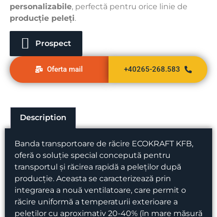
personalizabile
, perfectă pentru orice linie de
producție peleți
.
Prospect
Oferta mail
+40265-268.583
Description
Banda transportoare de răcire ECOKRAFT KFB,
oferă o soluție special concepută pentru
transportul și răcirea rapidă a peleților după
producție. Aceasta se caracterizează prin
integrarea a nouă ventilatoare, care permit o
răcire uniformă a temperaturii exterioare a
peleților cu aproximativ 20-40% (în mare măsură