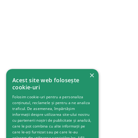
×
Acest site web folosește
cookie-uri
Folosim cookie-uri pentru a personaliza
conținutul, reclamele și pentru a ne analiza
traficul. De asemenea, împărtășim
informații despre utilizarea site-ului nostru
cu partenerii noștri de publicitate și analiză,
care le pot combina cu alte informații pe
care le-ați furnizat sau pe care le-au
colectat din utilizarea serviciilor lor.
Află