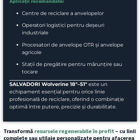
Aplicații recomandate:
Centre de reciclare a anvelopelor
Operatori logistici pentru deșeuri
industriale
Procesatori de anvelope OTR și anvelope
agricole
Stații de pregătire pentru mărunțire sau
tocare
SALVADORI Wolverine 18″–51″
este un
echipament esențial pentru orice linie
profesională de reciclare, oferind o combinație
optimă între putere, precizie și durabilitate.
Transformă
resursele regenerabile în profit
– cu linii
complete sau utilaje personalizate pentru afacerea