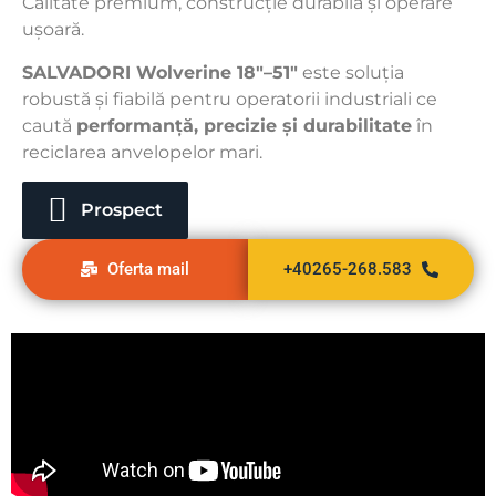
Calitate premium, construcție durabilă și operare
ușoară.
SALVADORI Wolverine 18″–51″
este soluția
robustă și fiabilă pentru operatorii industriali ce
caută
performanță, precizie și durabilitate
în
reciclarea anvelopelor mari.
Prospect
Oferta mail
+40265-268.583