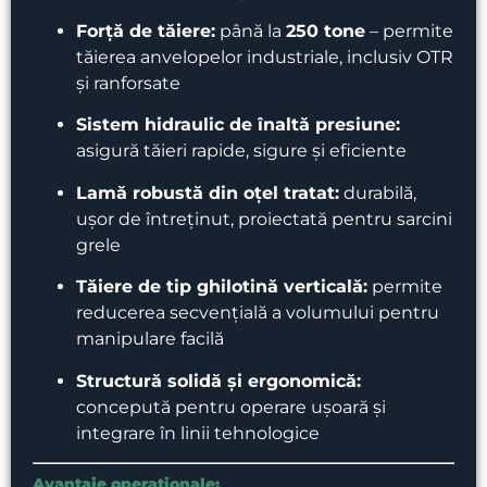
Forță de tăiere:
până la
250 tone
– permite
tăierea anvelopelor industriale, inclusiv OTR
și ranforsate
Sistem hidraulic de înaltă presiune:
asigură tăieri rapide, sigure și eficiente
Lamă robustă din oțel tratat:
durabilă,
ușor de întreținut, proiectată pentru sarcini
grele
Tăiere de tip ghilotină verticală:
permite
reducerea secvențială a volumului pentru
manipulare facilă
Structură solidă și ergonomică:
concepută pentru operare ușoară și
integrare în linii tehnologice
Avantaje operaționale: