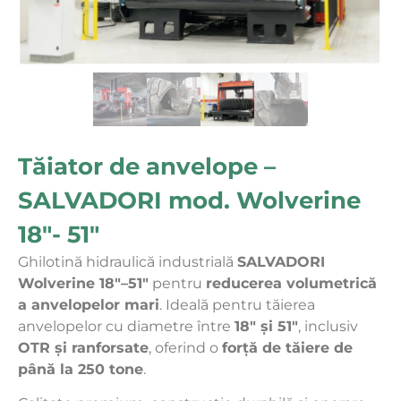
Tăiator de anvelope –
SALVADORI mod. Wolverine
18″- 51″
Ghilotină hidraulică industrială
SALVADORI
Wolverine 18″–51″
pentru
reducerea volumetrică
a anvelopelor mari
. Ideală pentru tăierea
anvelopelor cu diametre între
18″ și 51″
, inclusiv
OTR și ranforsate
, oferind o
forță de tăiere de
până la 250 tone
.