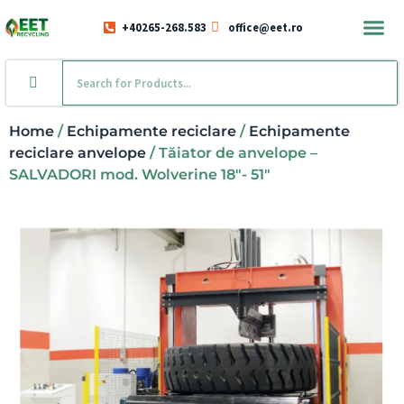
+40265-268.583
office@eet.ro
Home
/
Echipamente reciclare
/
Echipamente
reciclare anvelope
/ Tăiator de anvelope –
SALVADORI mod. Wolverine 18″- 51″