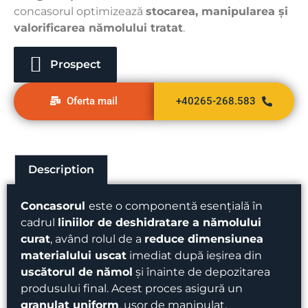
concasorul optimizează
stocarea, manipularea și
valorificarea nămolului tratat
.
Prospect
Oferta mail
+40265-268.583
Description
Concasorul
este o componentă esențială în
cadrul
liniilor de deshidratare a nămolului
curat
, având rolul de a
reduce dimensiunea
materialului uscat
imediat după ieșirea din
uscătorul de nămol
și înainte de depozitarea
produsului final. Acest proces asigură un
granulat uniform
, ușor de manipulat,