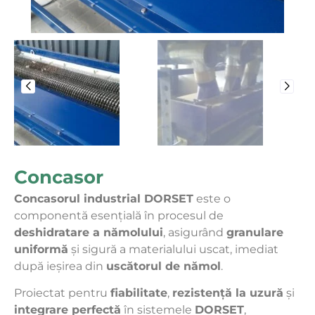
Concasor
Concasorul industrial DORSET
este o
componentă esențială în procesul de
deshidratare a nămolului
, asigurând
granulare
uniformă
și sigură a materialului uscat, imediat
după ieșirea din
uscătorul de nămol
.
Proiectat pentru
fiabilitate
,
rezistență la uzură
și
integrare perfectă
în sistemele
DORSET
,