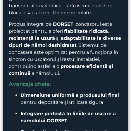
transportat și valorificat, fără riscuri legate de
blocaje sau acumulări necontrolate.
Produs integral de
DORSET
, concasorul este
proiectat pentru a oferi
fiabilitate ridicată
,
rezistență la uzură
și
adaptabilitate la diverse
tipuri de nămol deshidratat
. Sistemul de
concasare este optimizat pentru a funcționa în
sincron cu uscătorul și restul instalației,
contribuind astfel la o
procesare eficientă și
continuă
a nămolului.
Avantaje cheie:
Dimensiune uniformă a produsului final
pentru depozitare și utilizare sigură
Integrare perfectă în liniile de uscare a
nămolului DORSET