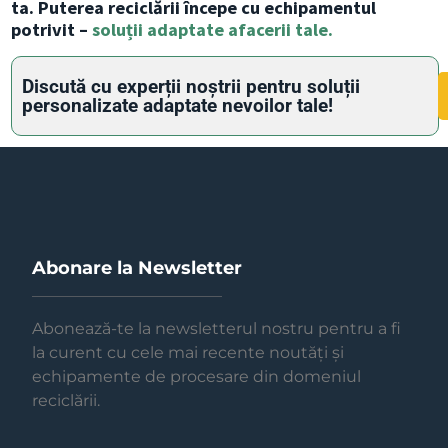
ta. Puterea reciclării începe cu echipamentul
potrivit –
soluții adaptate afacerii tale.
Discută cu experții noștrii pentru soluții
personalizate adaptate nevoilor tale!
Abonare la Newsletter
Abonează-te la newsletterul nostru pentru a fi
la curent cu cele mai recente noutăți și
echipamente de procesare din domeniul
reciclării.