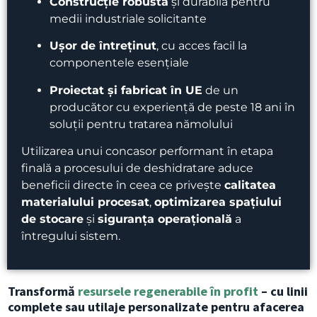
Construcție robustă
și durabilă pentru
medii industriale solicitante
Ușor de întreținut
, cu acces facil la
componentele esențiale
Proiectat și fabricat în UE
de un
producător cu experiență de peste 18 ani în
soluții pentru tratarea nămolului
Utilizarea unui concasor performant în etapa
finală a procesului de deshidratare aduce
beneficii directe în ceea ce privește
calitatea
materialului procesat
,
optimizarea spațiului
de stocare
și
siguranța operațională
a
întregului sistem.
Transformă
resursele regenerabile în profit
– cu linii
complete sau utilaje personalizate pentru afacerea