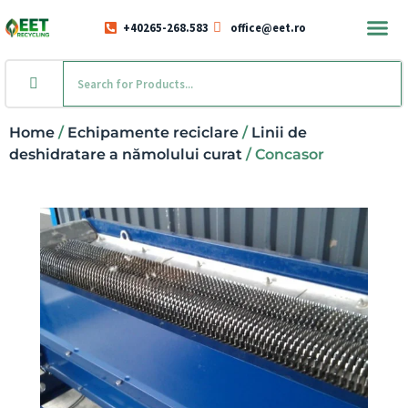
+40265-268.583
office@eet.ro
Home
/
Echipamente reciclare
/
Linii de
deshidratare a nămolului curat
/ Concasor