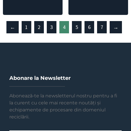
←
1
2
3
4
5
6
7
→
Abonare la Newsletter
Abonează-te la newsletterul nostru pentru a fi
la curent cu cele mai recente noutăți și
echipamente de procesare din domeniul
reciclării.