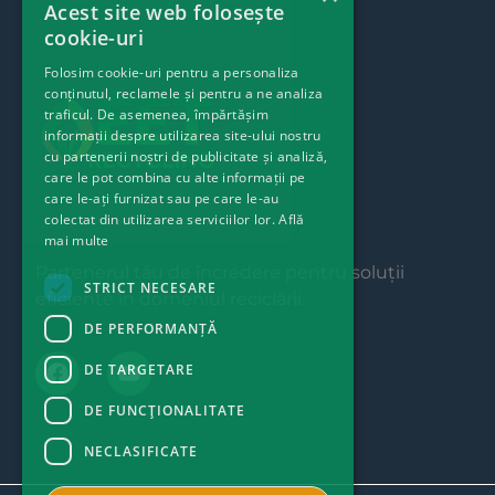
Acest site web folosește
cookie-uri
Folosim cookie-uri pentru a personaliza
conținutul, reclamele și pentru a ne analiza
traficul. De asemenea, împărtășim
informații despre utilizarea site-ului nostru
cu partenerii noștri de publicitate și analiză,
care le pot combina cu alte informații pe
care le-ați furnizat sau pe care le-au
colectat din utilizarea serviciilor lor.
Află
mai multe
Partenerul tău de încredere pentru soluții
STRICT NECESARE
eficiente în domeniul reciclării.
DE PERFORMANȚĂ
DE TARGETARE
DE FUNCŢIONALITATE
NECLASIFICATE