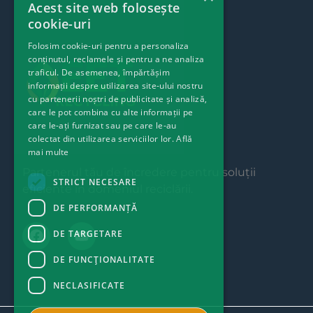
Acest site web folosește
cookie-uri
Folosim cookie-uri pentru a personaliza
conținutul, reclamele și pentru a ne analiza
traficul. De asemenea, împărtășim
informații despre utilizarea site-ului nostru
cu partenerii noștri de publicitate și analiză,
care le pot combina cu alte informații pe
care le-ați furnizat sau pe care le-au
colectat din utilizarea serviciilor lor.
Află
mai multe
Partenerul tău de încredere pentru soluții
STRICT NECESARE
eficiente în domeniul reciclării.
DE PERFORMANȚĂ
DE TARGETARE
DE FUNCŢIONALITATE
NECLASIFICATE