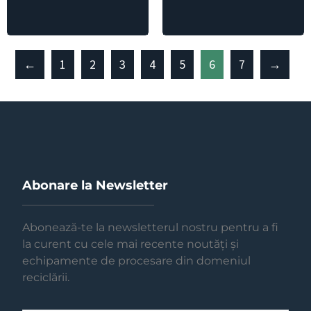
←
1
2
3
4
5
6
7
→
Abonare la Newsletter
Abonează-te la newsletterul nostru pentru a fi
la curent cu cele mai recente noutăți și
echipamente de procesare din domeniul
reciclării.